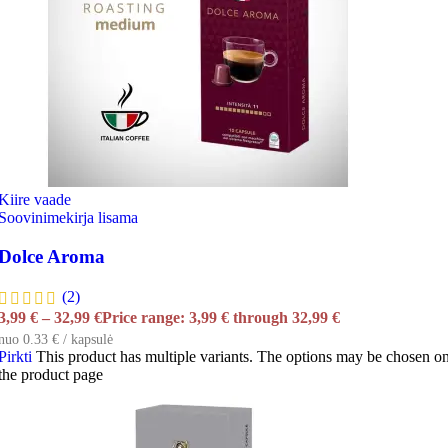
Kiire vaade
Soovinimekirja lisama
Dolce Aroma
(2)
3,99
€
–
32,99
€
Price range: 3,99 € through 32,99 €
nuo 0.33 € / kapsulė
Pirkti
This product has multiple variants. The options may be chosen o
the product page