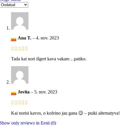
Ana T.
–
4. nov. 2023
Tada kai nori išgert kava vakare…patiko.
Jovita
–
5. nov. 2023
Kai norisi kavos, o kofeino jau gana 😉 – puiki alternatyva!
Show only reviews in Eesti (0)