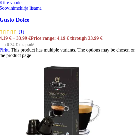
Kiire vaade
Soovinimekirja lisama
Gusto Dolce
(1)
4,19
€
–
33,99
€
Price range: 4,19 € through 33,99 €
nuo 0.34 € / kapsulė
Pirkti
This product has multiple variants. The options may be chosen o
the product page