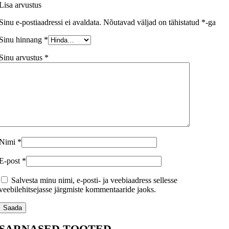
Lisa arvustus
Sinu e-postiaadressi ei avaldata.
Nõutavad väljad on tähistatud
*
-ga
Sinu hinnang
*
Sinu arvustus
*
Nimi
*
E-post
*
Salvesta minu nimi, e-posti- ja veebiaadress sellesse
veebilehitsejasse järgmiste kommentaaride jaoks.
SARNASED TOOTED