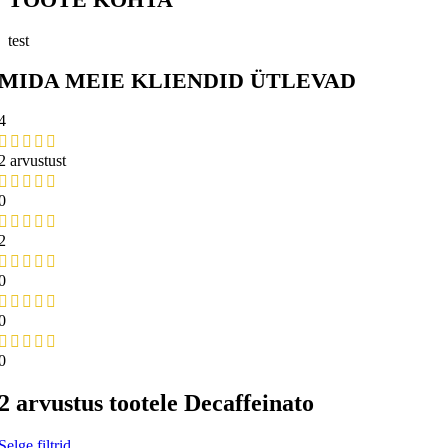
test
MIDA MEIE KLIENDID ÜTLEVAD
4
2 arvustust
0
2
0
0
0
2 arvustus tootele
Decaffeinato
Selge filtrid