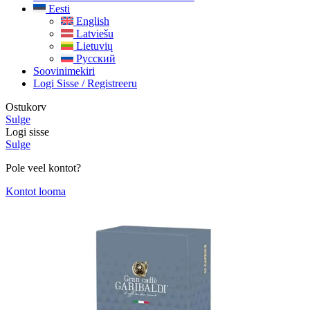
Eesti
English
Latviešu
Lietuvių
Русский
Soovinimekiri
Logi Sisse / Registreeru
Ostukorv
Sulge
Logi sisse
Sulge
Pole veel kontot?
Kontot looma