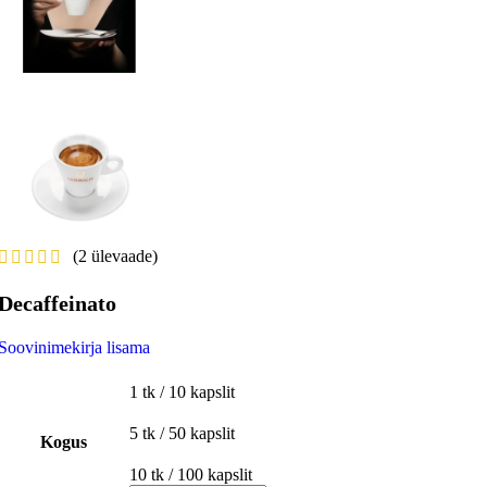
(
2
ülevaade)
Decaffeinato
Soovinimekirja lisama
1 tk / 10 kapslit
5 tk / 50 kapslit
Kogus
10 tk / 100 kapslit