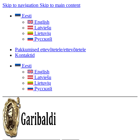
Skip to navigation
Skip to main content
Eesti
English
Latviešu
Lietuvių
Русский
Pakkumised ettevõtetele/ettevõtetele
Kontaktid
Eesti
English
Latviešu
Lietuvių
Русский