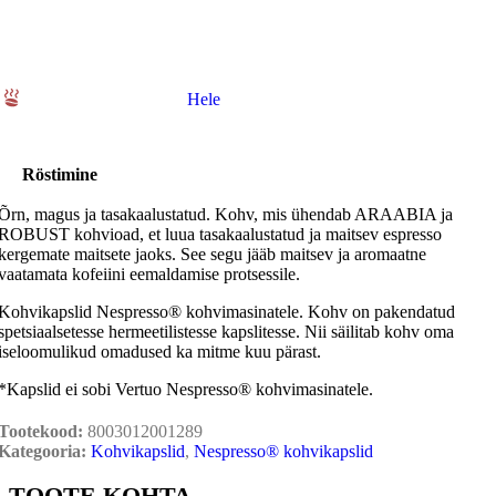
Hele
Röstimine
Õrn, magus ja tasakaalustatud. Kohv, mis ühendab ARAABIA ja
ROBUST kohvioad, et luua tasakaalustatud ja maitsev espresso
kergemate maitsete jaoks. See segu jääb maitsev ja aromaatne
vaatamata kofeiini eemaldamise protsessile.
Kohvikapslid Nespresso® kohvimasinatele. Kohv on pakendatud
spetsiaalsetesse hermeetilistesse kapslitesse. Nii säilitab kohv oma
iseloomulikud omadused ka mitme kuu pärast.
*Kapslid ei sobi Vertuo Nespresso® kohvimasinatele.
Tootekood:
8003012001289
Kategooria:
Kohvikapslid
,
Nespresso® kohvikapslid
TOOTE KOHTA