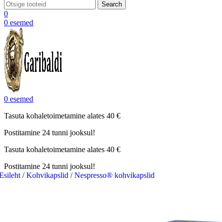
Search
0
0
esemed
0
esemed
Tasuta kohaletoimetamine alates 40 €
Postitamine 24 tunni jooksul!
Tasuta kohaletoimetamine alates 40 €
Postitamine 24 tunni jooksul!
Esileht
/
Kohvikapslid
/
Nespresso® kohvikapslid