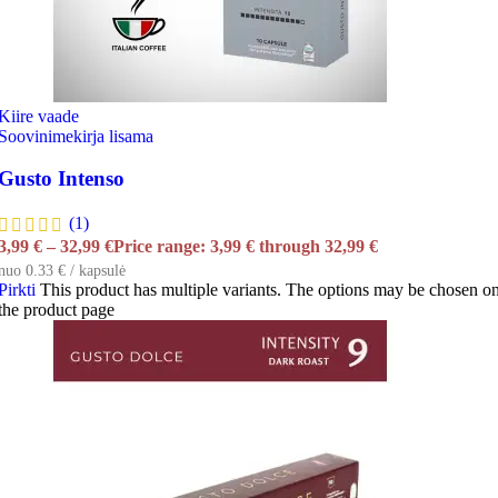
Kiire vaade
Soovinimekirja lisama
Gusto Intenso
(1)
3,99
€
–
32,99
€
Price range: 3,99 € through 32,99 €
nuo 0.33 € / kapsulė
Pirkti
This product has multiple variants. The options may be chosen o
the product page