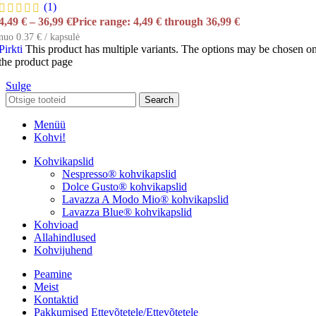
(1)
4,49
€
–
36,99
€
Price range: 4,49 € through 36,99 €
nuo 0.37 € / kapsulė
Pirkti
This product has multiple variants. The options may be chosen o
the product page
Sulge
Search
Menüü
Kohvi!
Kohvikapslid
Nespresso® kohvikapslid
Dolce Gusto® kohvikapslid
Lavazza A Modo Mio® kohvikapslid
Lavazza Blue® kohvikapslid
Kohvioad
Allahindlused
Kohvijuhend
Peamine
Meist
Kontaktid
Pakkumised Ettevõtetele/ettevõtetele