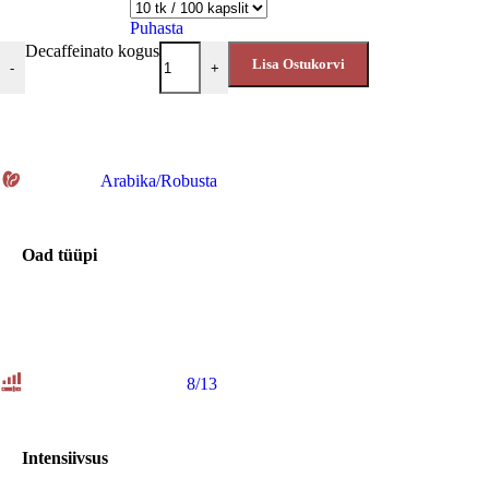
Puhasta
Decaffeinato kogus
Lisa Ostukorvi
-
+
Arabika/Robusta
Oad tüüpi
8/13
Intensiivsus