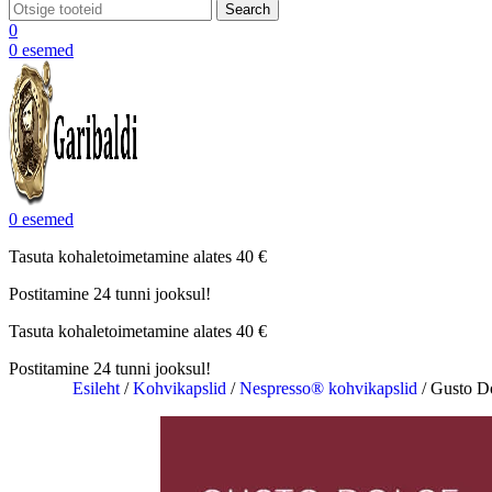
Search
0
0
esemed
0
esemed
Tasuta kohaletoimetamine alates 40 €
Postitamine 24 tunni jooksul!
Tasuta kohaletoimetamine alates 40 €
Postitamine 24 tunni jooksul!
Esileht
/
Kohvikapslid
/
Nespresso® kohvikapslid
/
Gusto D