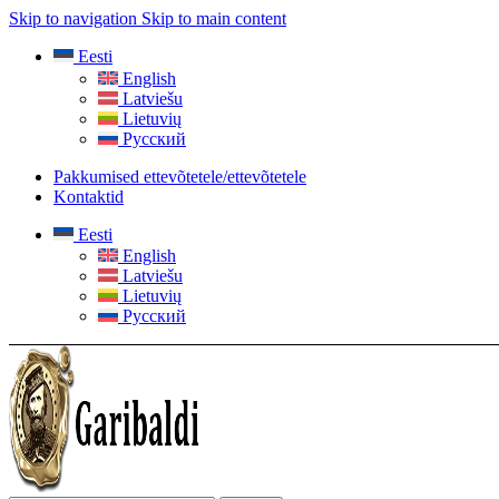
Skip to navigation
Skip to main content
Eesti
English
Latviešu
Lietuvių
Русский
Pakkumised ettevõtetele/ettevõtetele
Kontaktid
Eesti
English
Latviešu
Lietuvių
Русский