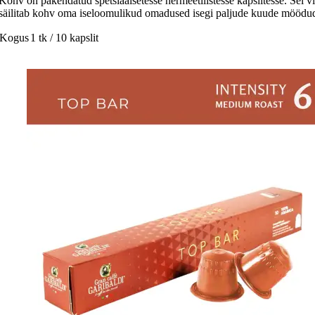
Kohv on pakendatud spetsiaalsetesse hermeetilistesse kapslitesse. Sel vii
säilitab kohv oma iseloomulikud omadused isegi paljude kuude möödu
Kogus
1 tk / 10 kapslit