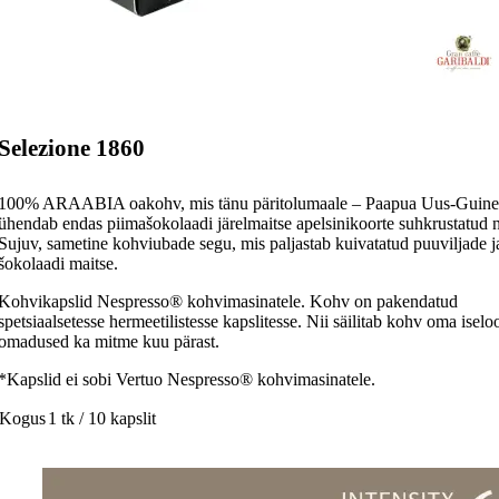
Selezione 1860
100% ARAABIA oakohv, mis tänu päritolumaale – Paapua Uus-Guine
ühendab endas piimašokolaadi järelmaitse apelsinikoorte suhkrustatud 
Sujuv, sametine kohviubade segu, mis paljastab kuivatatud puuviljade j
šokolaadi maitse.
Kohvikapslid Nespresso® kohvimasinatele. Kohv on pakendatud
spetsiaalsetesse hermeetilistesse kapslitesse. Nii säilitab kohv oma isel
omadused ka mitme kuu pärast.
*Kapslid ei sobi Vertuo Nespresso® kohvimasinatele.
Kogus
1 tk / 10 kapslit