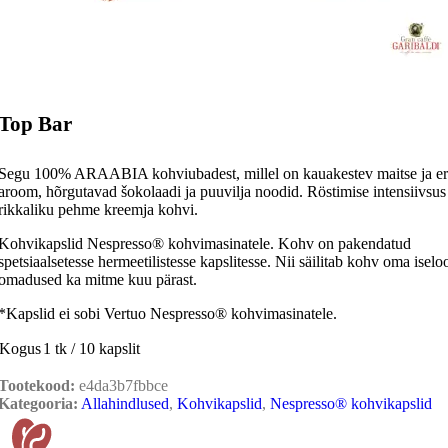
Top Bar
Segu 100% ARAABIA kohviubadest, millel on kauakestev maitse ja e
aroom, hõrgutavad šokolaadi ja puuvilja noodid. Röstimise intensiivsus
rikkaliku pehme kreemja kohvi.
Kohvikapslid Nespresso® kohvimasinatele. Kohv on pakendatud
spetsiaalsetesse hermeetilistesse kapslitesse. Nii säilitab kohv oma isel
omadused ka mitme kuu pärast.
*Kapslid ei sobi Vertuo Nespresso® kohvimasinatele.
Kogus
1 tk / 10 kapslit
Tootekood:
e4da3b7fbbce
Kategooria:
Allahindlused
,
Kohvikapslid
,
Nespresso® kohvikapslid