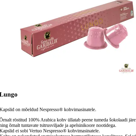
Lungo
Kapslid on mõeldud Nespresso® kohvimasinatele.
Õrnalt röstitud 100% Arabica kohv üllatab peene tumeda šokolaadi järe
ning õrnalt tuntavate tsitrusviljade ja apelsinikoore nootidega.
Kapslid ei sobi Vertuo Nespresso® kohvimasinatele.