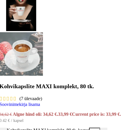
Kohvikapslite MAXI komplekt, 80 tk.
(
7
ülevaade)
Soovinimekirja lisama
Algne hind oli: 34,62 €.
33,99
€
Current price is: 33,99 €.
34,62
€
0.42 € / kapsel