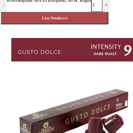
Kohvikapslite MAXI komplekt, 80 tk. kogus
-
+
Lisa Ostukorvi