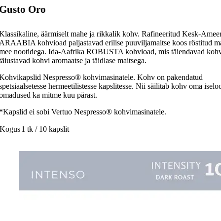
Gusto Oro
Klassikaline, äärmiselt mahe ja rikkalik kohv. Rafineeritud Kesk-Amee
ARAABIA kohvioad paljastavad erilise puuviljamaitse koos röstitud ma
mee nootidega. Ida-Aafrika ROBUSTA kohvioad, mis täiendavad kohv
täiustavad kohvi aromaatse ja täidlase maitsega.
Kohvikapslid Nespresso® kohvimasinatele. Kohv on pakendatud
spetsiaalsetesse hermeetilistesse kapslitesse. Nii säilitab kohv oma isel
omadused ka mitme kuu pärast.
*Kapslid ei sobi Vertuo Nespresso® kohvimasinatele.
Kogus
1 tk / 10 kapslit