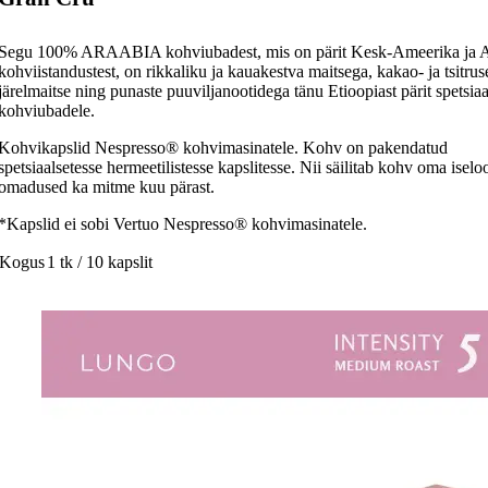
Segu 100% ARAABIA kohviubadest, mis on pärit Kesk-Ameerika ja A
kohviistandustest, on rikkaliku ja kauakestva maitsega, kakao- ja tsitruse
järelmaitse ning punaste puuviljanootidega tänu Etioopiast pärit spetsiaa
kohviubadele.
Kohvikapslid Nespresso® kohvimasinatele. Kohv on pakendatud
spetsiaalsetesse hermeetilistesse kapslitesse. Nii säilitab kohv oma isel
omadused ka mitme kuu pärast.
*Kapslid ei sobi Vertuo Nespresso® kohvimasinatele.
Kogus
1 tk / 10 kapslit