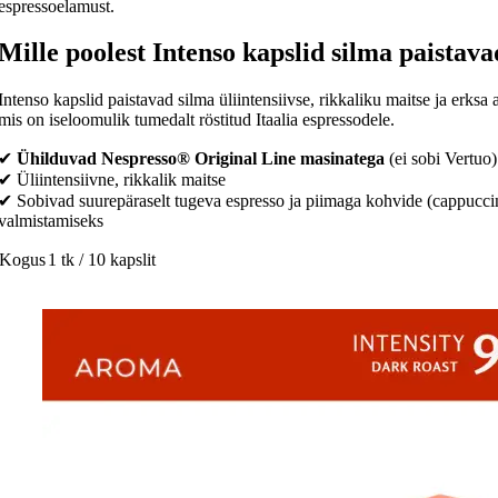
espressoelamust.
Mille poolest Intenso kapslid silma paistav
Intenso kapslid paistavad silma üliintensiivse, rikkaliku maitse ja erksa
mis on iseloomulik tumedalt röstitud Itaalia espressodele.
✔
Ühilduvad Nespresso® Original Line masinatega
(ei sobi Vertuo)
✔ Üliintensiivne, rikkalik maitse
✔ Sobivad suurepäraselt tugeva espresso ja piimaga kohvide (cappuccin
valmistamiseks
Kogus
1 tk / 10 kapslit