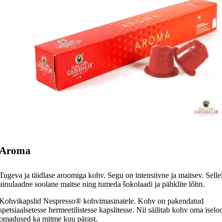
Aroma
Tugeva ja täidlase aroomiga kohv. Segu on intensiivne ja maitsev. Selle
ainulaadne soolane maitse ning tumeda šokolaadi ja pähklite lõhn.
Kohvikapslid Nespresso® kohvimasinatele. Kohv on pakendatud
spetsiaalsetesse hermeetilistesse kapslitesse. Nii säilitab kohv oma isel
omadused ka mitme kuu pärast.