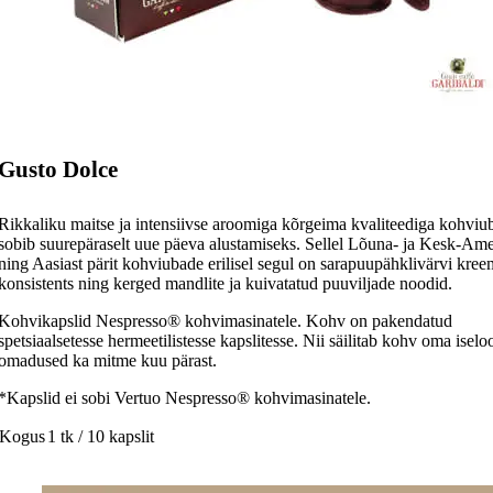
Gusto Dolce
Rikkaliku maitse ja intensiivse aroomiga kõrgeima kvaliteediga kohviu
sobib suurepäraselt uue päeva alustamiseks. Sellel Lõuna- ja Kesk-Ame
ning Aasiast pärit kohviubade erilisel segul on sarapuupähklivärvi kree
konsistents ning kerged mandlite ja kuivatatud puuviljade noodid.
Kohvikapslid Nespresso® kohvimasinatele. Kohv on pakendatud
spetsiaalsetesse hermeetilistesse kapslitesse. Nii säilitab kohv oma isel
omadused ka mitme kuu pärast.
*Kapslid ei sobi Vertuo Nespresso® kohvimasinatele.
Kogus
1 tk / 10 kapslit