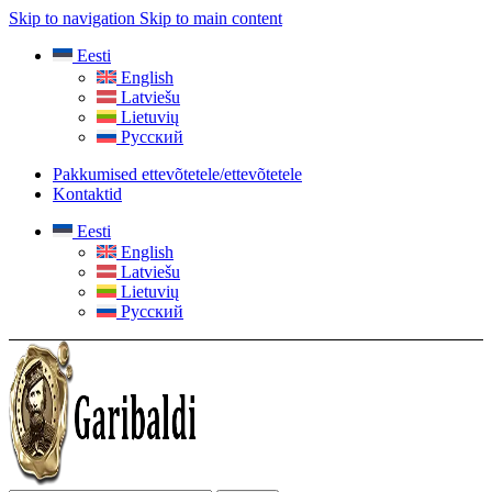
Skip to navigation
Skip to main content
Eesti
English
Latviešu
Lietuvių
Русский
Pakkumised ettevõtetele/ettevõtetele
Kontaktid
Eesti
English
Latviešu
Lietuvių
Русский