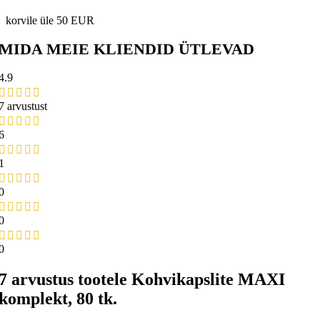
korvile üle 50 EUR
MIDA MEIE KLIENDID ÜTLEVAD
4.9
7 arvustust
6
1
0
0
0
7 arvustus tootele
Kohvikapslite MAXI
komplekt, 80 tk.