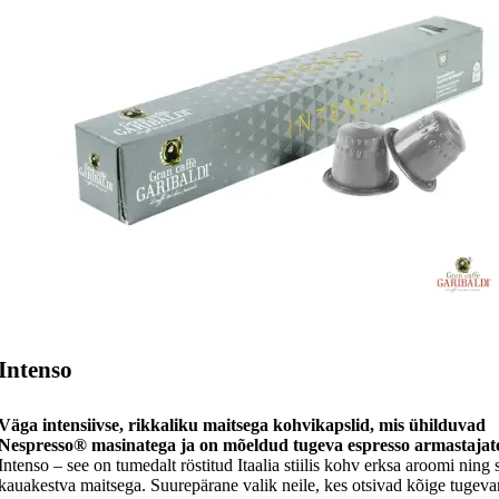
Intenso
Väga intensiivse, rikkaliku maitsega kohvikapslid, mis ühilduvad
Nespresso® masinatega ja on mõeldud tugeva espresso armastajate
Intenso – see on tumedalt röstitud Itaalia stiilis kohv erksa aroomi ning
kauakestva maitsega. Suurepärane valik neile, kes otsivad kõige tugev