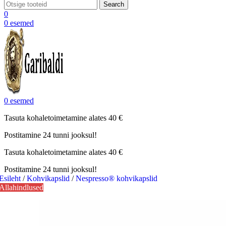
Search
0
0
esemed
0
esemed
Tasuta kohaletoimetamine alates 40 €
Postitamine 24 tunni jooksul!
Tasuta kohaletoimetamine alates 40 €
Postitamine 24 tunni jooksul!
Esileht
/
Kohvikapslid
/
Nespresso® kohvikapslid
Allahindlused